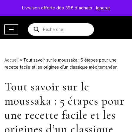
Le Monopati
Livraison offerte dès 39€ d'achats !
Ignorer
Le savoir-faire d’une famille passionnée
Aller
au
contenu
Accueil
»
Tout savoir sur le moussaka : 5 étapes pour une
recette facile et les origines d’un classique méditerranéen
Tout savoir sur le
moussaka : 5 étapes pour
une recette facile et les
origines d’un classique