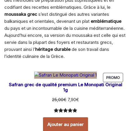
des méthodes de préparation plus sophistiquées et en
codifiant des recettes emblématiques. Grâce à lui, le
moussaka grec
s’est distingué des autres variantes
balkaniques et orientales, devenant un plat
emblématique
du pays et un incontournable de la cuisine méditerranéenne.
Aujourd’hui encore, sa version du moussaka est celle qui est
servie dans la plupart des foyers et restaurants grecs,
prouvant ainsi l’
héritage durable
de son travail dans
l’identité culinaire de la Grèce.
PROMO
Safran grec de qualité premium Le Monopati Original
1g
25,00
€
7,90
€
Noté
7
5.00
sur 5
Ajouter au panier
basé sur