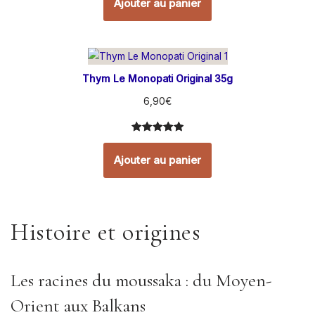
Ajouter au panier
basé sur
notations
client
Thym Le Monopati Original 35g
6,90
€
Noté
17
5.00
sur 5
Ajouter au panier
basé sur
notations
client
Histoire et origines
Les racines du moussaka : du Moyen-
Orient aux Balkans