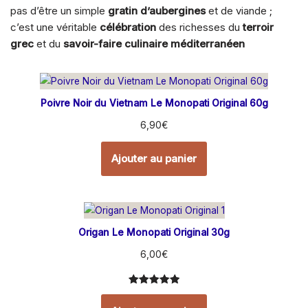
pas d’être un simple
gratin d’aubergines
et de viande ;
c’est une véritable
célébration
des richesses du
terroir
grec
et du
savoir-faire culinaire méditerranéen
Poivre Noir du Vietnam Le Monopati Original 60g
6,90
€
Ajouter au panier
Origan Le Monopati Original 30g
6,00
€
Noté
11
5.00
sur 5