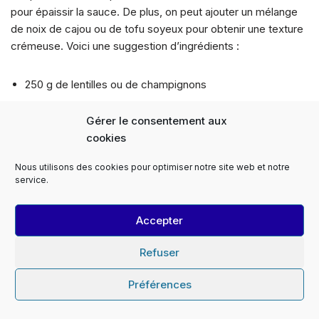
pour épaissir la sauce. De plus, on peut ajouter un mélange
de noix de cajou ou de tofu soyeux pour obtenir une texture
crémeuse. Voici une suggestion d’ingrédients :
250 g de lentilles ou de champignons
50 g de noix de cajou, trempées et mixées avec de l’eau
Gérer le consentement aux
pour créer une crème
cookies
50 g de farine ou 2 cuillères à soupe de fécule de maïs
Nous utilisons des cookies pour optimiser notre site web et notre
500 ml de lait d’amande ou de soja
service.
Épices et herbes Le Monopati
, comme le
thym
et l’
origan
,
pour rehausser la saveur
Accepter
Refuser
Ces versions végétariennes et véganes permettent de
savourer un délicieux moussaka tout en respectant un
Préférences
régime alimentaire spécifique. Elles conservent la richesse
des saveurs méditerranéennes, tout en apportant une