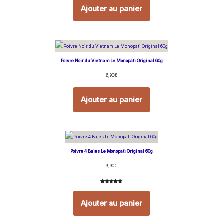
Ajouter au panier
Poivre Noir du Vietnam Le Monopati Original 60g
6,90
€
Ajouter au panier
Poivre 4 Baies Le Monopati Original 60g
9,90
€
Noté
3
5.00
sur 5
Ajouter au panier
basé sur
notations
client