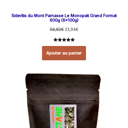
Sideritis du Mont Parnasse Le Monopati Grand Format
600g (6x100g)
59,60
€
23,94
€
Noté
4
5.00
sur 5
Ajouter au panier
basé sur
notations
client