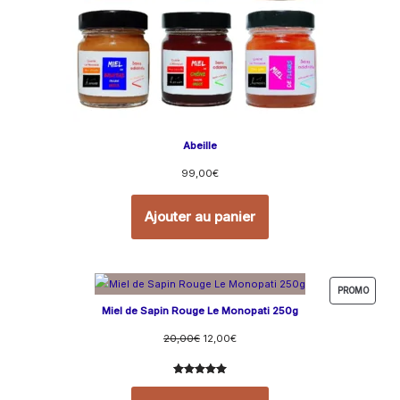
Abeille
99,00
€
Ajouter au panier
PROMO
Miel de Sapin Rouge Le Monopati 250g
20,00
€
12,00
€
Noté
24
5.00
sur 5