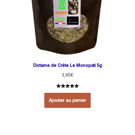
Dictame de Crète Le Monopati 5g
3,95
€
Noté
5
5.00
sur 5
Ajouter au panier
basé sur
notations
client