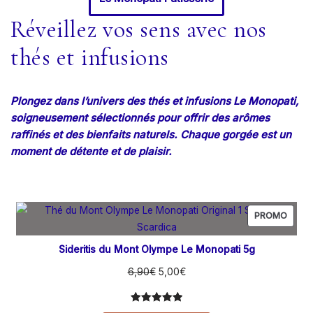
Réveillez vos sens avec nos
thés et infusions
Plongez dans l’univers des thés et infusions Le Monopati,
soigneusement sélectionnés pour offrir des arômes
raffinés et des bienfaits naturels. Chaque gorgée est un
moment de détente et de plaisir.
PROMO
Sideritis du Mont Olympe Le Monopati 5g
6,90
€
5,00
€
Noté
34
5.00