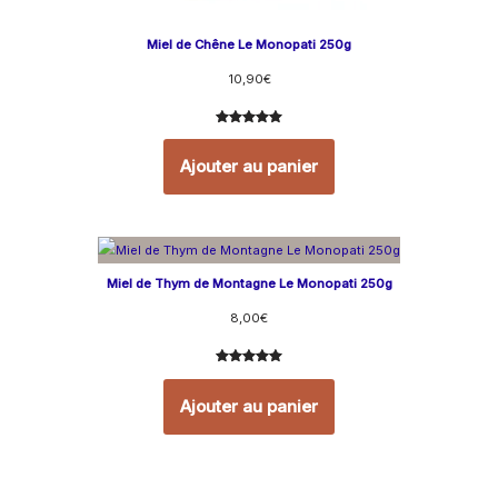
Miel de Chêne Le Monopati 250g
10,90
€
Noté
6
5.00
sur 5
Ajouter au panier
basé sur
notations
client
Miel de Thym de Montagne Le Monopati 250g
8,00
€
Noté
16
5.00
sur 5
Ajouter au panier
basé sur
notations
client