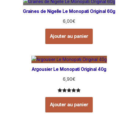
Graines de Nigelle Le Monopati Original 60g
6,00
€
Ajouter au panier
Argousier Le Monopati Original 40g
6,90
€
Noté
3
5.00
sur 5
Ajouter au panier
basé sur
notations
client