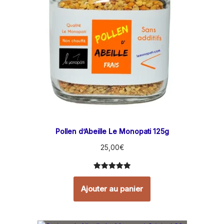
Pollen d’Abeille Le Monopati 125g
25,00
€
Noté
9
5.00
sur 5
Ajouter au panier
basé sur
notations
client