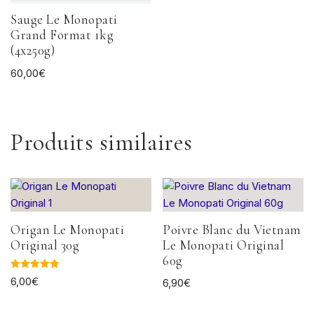
Sauge Le Monopati
Grand Format 1kg
(4x250g)
60,00
€
Produits similaires
Origan Le Monopati
Poivre Blanc du Vietnam
Original 30g
Le Monopati Original
60g
Note
6,00
€
6,90
€
5.00
sur 5