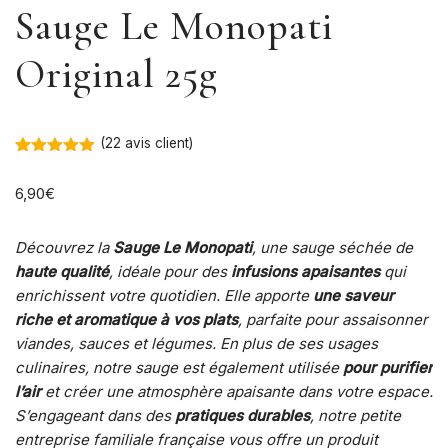
Sauge Le Monopati
Original 25g
(
22
avis client)
Noté
22
5.00
sur 5
6,90
€
basé sur
notations
client
Découvrez la
Sauge Le Monopati
, une sauge séchée de
haute qualité
, idéale pour des
infusions apaisantes
qui
enrichissent votre quotidien. Elle apporte
une saveur
riche et aromatique à vos plats
, parfaite pour assaisonner
viandes, sauces et légumes. En plus de ses usages
culinaires, notre sauge est également utilisée
pour purifier
l’air
et créer une atmosphère apaisante dans votre espace.
S’engageant dans des
pratiques durables
, notre petite
entreprise familiale française vous offre un produit