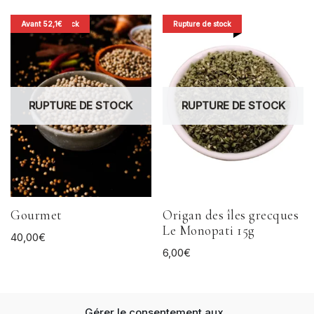
Rupture de stock
Avant 52,1€
Rupture de stock
RUPTURE DE STOCK
RUPTURE DE STOCK
Gourmet
Origan des îles grecques
Le Monopati 15g
40,00
€
6,00
€
Gérer le consentement aux