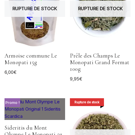
RUPTURE DE STOCK
RUPTURE DE STOCK
Armoise commune Le
Prêle des Champs Le
Monopati 15g
Monopati Grand Format
100g
6,00
€
9,95
€
Promo !
Rupture de stock
Sideritis du Mont
Olympe Le Monopati 5g