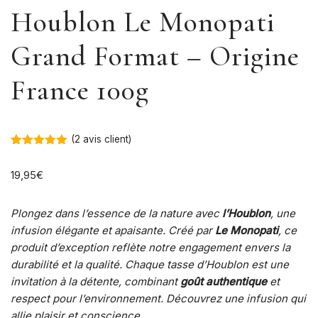
Houblon Le Monopati
Grand Format – Origine
France 100g
(
2
avis client)
Noté
2
5.00
sur 5
19,95
€
basé sur
notations
client
Plongez dans l’essence de la nature avec
l’Houblon
, une
infusion élégante et apaisante. Créé par
Le Monopati
, ce
produit d’exception reflète notre engagement envers la
durabilité et la qualité. Chaque tasse d’Houblon est une
invitation à la détente, combinant
goût authentique
et
respect pour l’environnement. Découvrez une infusion qui
allie plaisir et conscience.