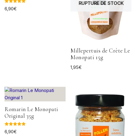
RUPTURE DE STOCK
Note
6,90
€
5.00
sur 5
Millepertuis de Crète Le
Monopati 15g
1,95
€
Romarin Le Monopati
Original 35g
Note
6,90
€
5.00