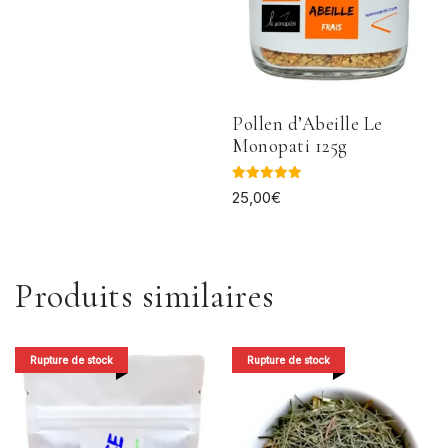
sur 5
Pollen d’Abeille Le
Monopati 125g
Note
25,00
€
5.00
sur 5
Produits similaires
Rupture de stock
Rupture de stock