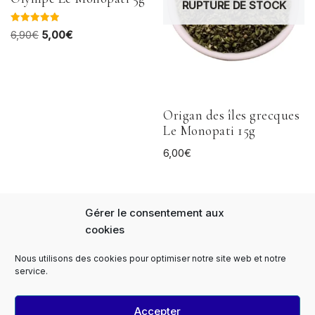
RUPTURE DE STOCK
Note
6,90
€
5,00
€
5.00
sur 5
Origan des îles grecques
Le Monopati 15g
6,00
€
Gérer le consentement aux
cookies
Nous utilisons des cookies pour optimiser notre site web et notre
Panier
FAQs
Notre Histoire
service.
Expédition et livraison
Paiement sécurisé
Le Monopati Newsletter
Contact
Accepter