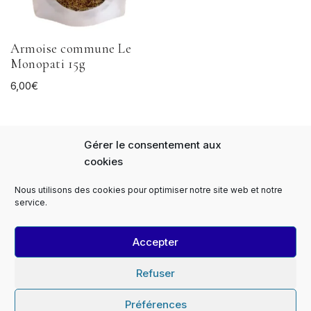
Armoise commune Le
Monopati 15g
6,00
€
Gérer le consentement aux
cookies
Nous utilisons des cookies pour optimiser notre site web et notre
Panier
FAQs
Notre Histoire
service.
Expédition et livraison
Paiement sécurisé
Le Monopati Newsletter
Contact
Accepter
Contact Professionnels
Devis
Le Monopati PRO
Le Monopati TV
Mentions légales
Refuser
Conditions générales de vente
Conditions de retour
Politique de cookies (EU)
Préférences