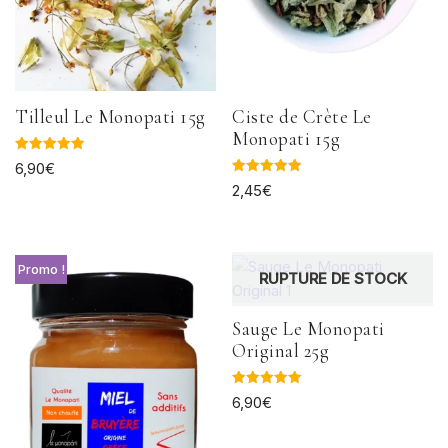
Tilleul Le Monopati 15g
Ciste de Crète Le
Monopati 15g
Note
6,90
€
5.00
Note
sur 5
2,45
€
5.00
sur 5
Promo !
RUPTURE DE STOCK
Sauge Le Monopati
Original 25g
Note
6,90
€
5.00
sur 5