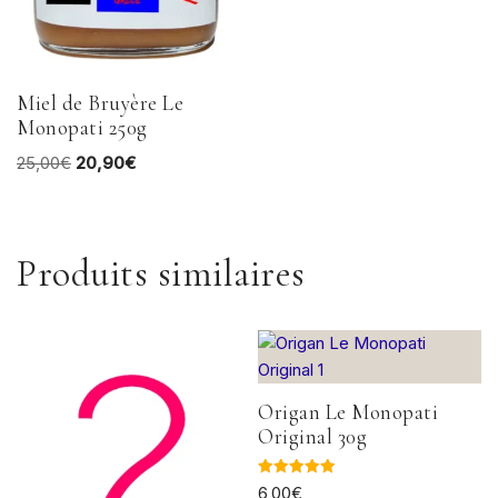
Miel de Bruyère Le
Monopati 250g
25,00
€
20,90
€
Produits similaires
Origan Le Monopati
Original 30g
Note
6,00
€