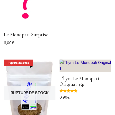
5.00
sur 5
Le Monopati Surprise
6,00
€
Rupture de stock
Thym Le Monopati
Original 35g
RUPTURE DE STOCK
Note
6,90
€
5.00
sur 5