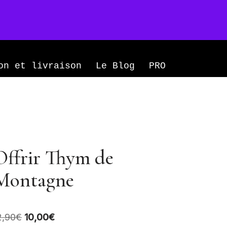
Mon compte
0
on et livraison
Le Blog
PRO
Offrir Thym de
Montagne
2,90
€
10,00
€