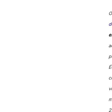
O
d
e
a
p
É
c
v
m
2