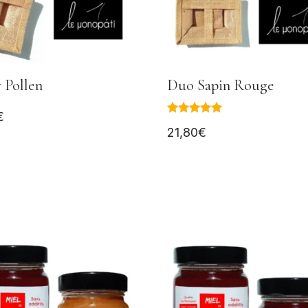
r Pollen
Duo Sapin Rouge
€
Note
21,80
€
5.00
sur 5