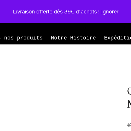
Livraison offerte dès 39€ d'achats !
Ignorer
née
s nos produits
Notre Histoire
Expéditi
1