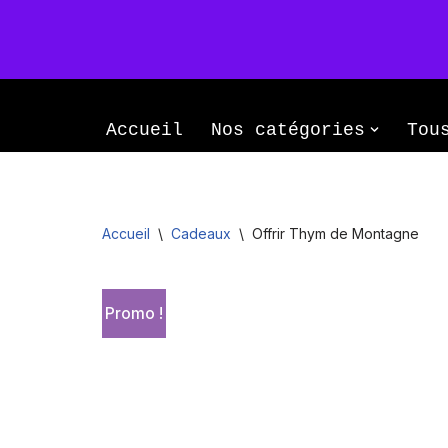
Le Monopati
Aller
Le savoir-faire d’une famille passion
au
Accueil
Nos catégories
Tou
contenu
Accueil
\
Cadeaux
\
Offrir Thym de Montagne
Promo !