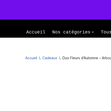
Le Monopati
Aller
Le savoir-faire d’une famille passion
au
Accueil
Nos catégories
Tou
contenu
Accueil
\
Cadeaux
\
Duo Fleurs d’Automne – Arbou