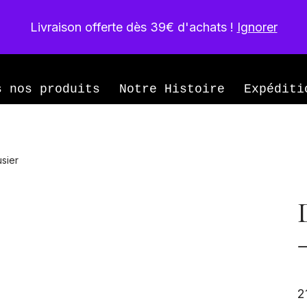
Livraison offerte dès 39€ d'achats !
Ignorer
née
s nos produits
Notre Histoire
Expéditi
sier
2