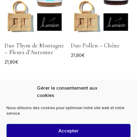
Duo Thym de Montagne
Duo Pollen – Chêne
– Fleurs d’Automne
21,80
€
21,80
€
Gérer le consentement aux
cookies
Nous utilisons des cookies pour optimiser notre site web et notre
Panier
FAQs
Notre Histoire
service.
Expédition et livraison
Paiement sécurisé
Le Monopati Newsletter
Contact
Accepter
Contact Professionnels
Devis
Le Monopati PRO