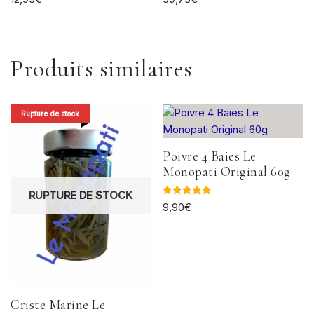
Produits similaires
Rupture de stock
Poivre 4 Baies Le
Monopati Original 60g
RUPTURE DE STOCK
Note
9,90
€
5.00
sur 5
Criste Marine Le