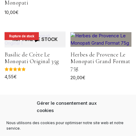
Monopati
10,00
€
Rupture de stock
RUPTURE DE STOCK
Basilic de Crète Le
Herbes de Provence Le
Monopati Original 35g
Monopati Grand Format
75g
Note
4,55
€
20,00
€
5.00
sur 5
Gérer le consentement aux
cookies
Nous utilisons des cookies pour optimiser notre site web et notre
Panier
FAQs
Notre Histoire
service.
Expédition et livraison
Paiement sécurisé