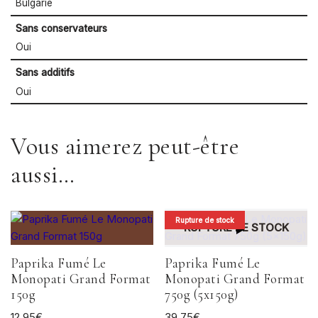
Bulgarie
Sans conservateurs
Oui
Sans additifs
Oui
Vous aimerez peut-être
aussi…
Rupture de stock
RUPTURE DE STOCK
Paprika Fumé Le
Paprika Fumé Le
Monopati Grand Format
Monopati Grand Format
150g
750g (5x150g)
12,95
€
39,75
€