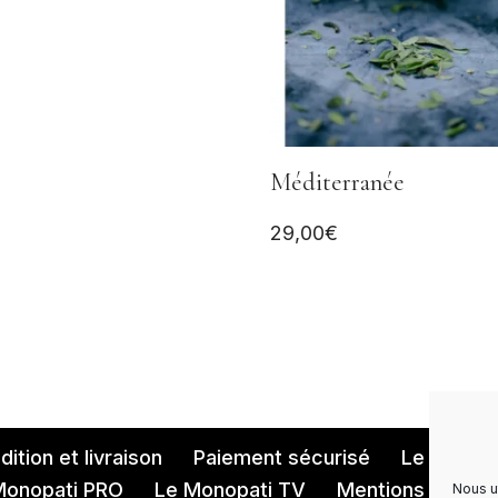
Méditerranée
29,00
€
ition et livraison
Paiement sécurisé
Le Monopa
Monopati PRO
Le Monopati TV
Mentions légales
Nous u