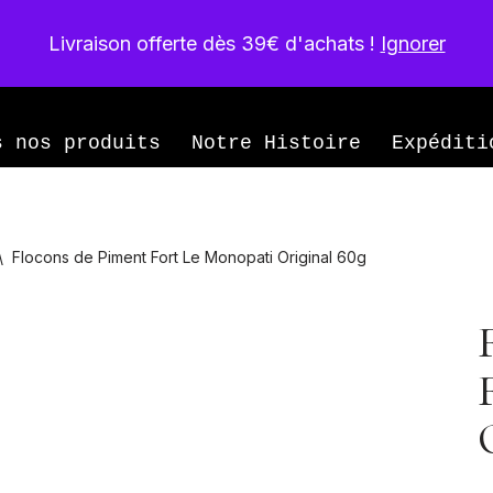
Livraison offerte dès 39€ d'achats !
Ignorer
née
s nos produits
Notre Histoire
Expéditi
\
Flocons de Piment Fort Le Monopati Original 60g