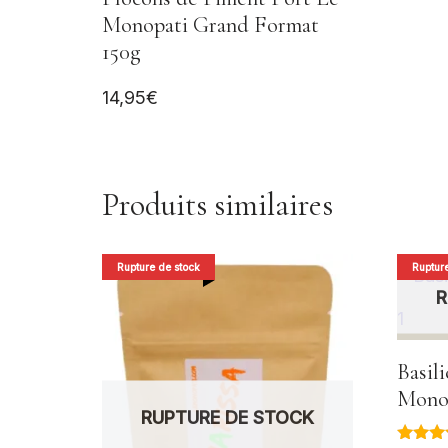
Monopati Grand Format
150g
14,95
€
Produits similaires
Rupture de stock
Rupture
R
Basil
Monop
RUPTURE DE STOCK