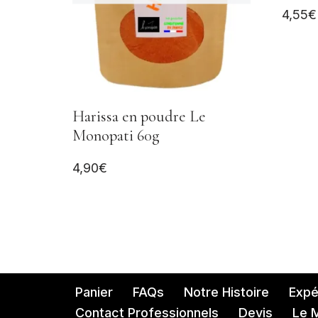
Note
4,55
€
5.00
sur 5
Harissa en poudre Le
Monopati 60g
4,90
€
Panier
FAQs
Notre Histoire
Expéd
Contact Professionnels
Devis
Le 