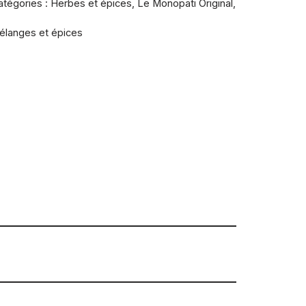
atégories :
Herbes et épices
,
Le Monopati Original
,
élanges et épices