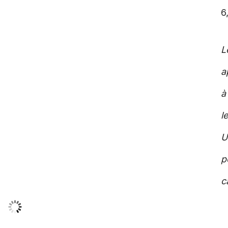
6
L
a
à
l
U
p
c