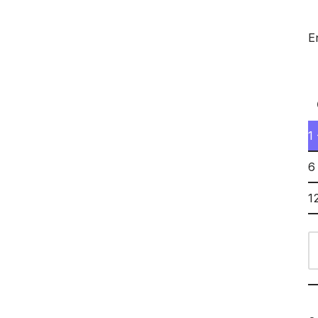
E
1
6
1