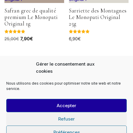
Safran grec de qualité
Sarriette des Montagnes
premium Le Monopati
Le Monopati Original
Original 1g
25g
Note
Note
25,00
€
7,90
€
6,90
€
5.00
5.00
sur 5
sur 5
Gérer le consentement aux
cookies
Nous utilisons des cookies pour optimiser notre site web et notre
Panier
FAQs
Notre Histoire
service.
Expédition et livraison
Paiement sécurisé
Le Monopati Newsletter
Contact
Accepter
Contact Professionnels
Devis
Le Monopati PRO
Le Monopati TV
Mentions légales
Refuser
Conditions générales de vente
Conditions de retour
Politique de cookies (EU)
Préférences