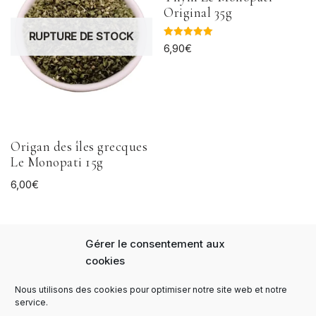
Original 35g
RUPTURE DE STOCK
Note
6,90
€
5.00
sur 5
Origan des îles grecques
Le Monopati 15g
6,00
€
Gérer le consentement aux
cookies
Nous utilisons des cookies pour optimiser notre site web et notre
Panier
FAQs
Notre Histoire
service.
Expédition et livraison
Paiement sécurisé