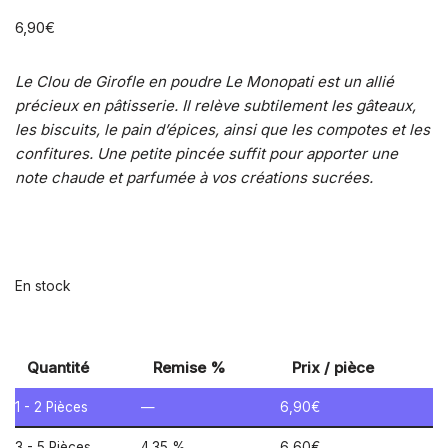
6,90
€
Le Clou de Girofle en poudre Le Monopati est un allié
précieux en pâtisserie. Il relève subtilement les gâteaux,
les biscuits, le pain d’épices, ainsi que les compotes et les
confitures. Une petite pincée suffit pour apporter une
note chaude et parfumée à vos créations sucrées.
En stock
Quantité
Remise %
Prix / pièce
1 - 2
Pièces
—
6,90
€
3 - 5 Pièces
4.35 %
6,60
€