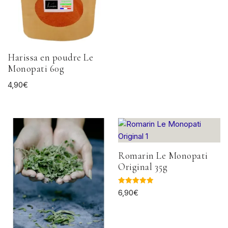
Harissa en poudre Le
Monopati 60g
4,90
€
Romarin Le Monopati
Original 35g
Note
6,90
€
5.00
sur 5