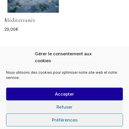
Méditerranée
29,00
€
Gérer le consentement aux
cookies
Nous utilisons des cookies pour optimiser notre site web et notre
Panier
FAQs
Notre Histoire
service.
Expédition et livraison
Paiement sécurisé
Le Monopati Newsletter
Contact
Accepter
Contact Professionnels
Devis
Le Monopati PRO
Le Monopati TV
Mentions légales
Refuser
Conditions générales de vente
Conditions de retour
Politique de cookies (EU)
Préférences