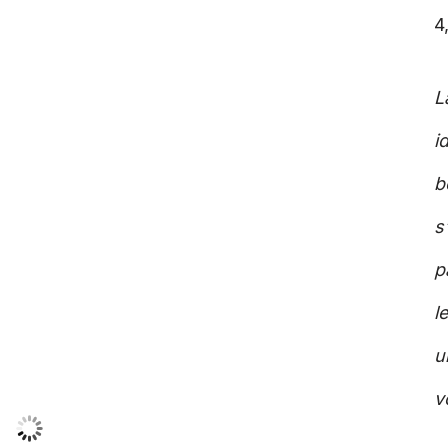
4
L
i
b
s
p
l
u
v