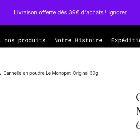
Livraison offerte dès 39€ d'achats !
Ignorer
née
s nos produits
Notre Histoire
Expéditi
\
Cannelle en poudre Le Monopati Original 60g