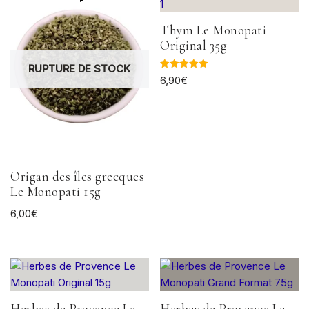
Thym Le Monopati
Original 35g
RUPTURE DE STOCK
Note
6,90
€
5.00
sur 5
Origan des îles grecques
Le Monopati 15g
6,00
€