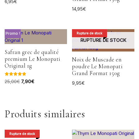
6,95
€
14,95
€
Promo !
Rupture de stock
RUPTURE DE STOCK
Safran grec de qualité
premium Le Monopati
Noix de Muscade en
Original 1g
poudre Le Monopati
Grand Format 150g
Note
25,00
€
7,90
€
9,95
€
5.00
sur 5
Produits similaires
Rupture de stock