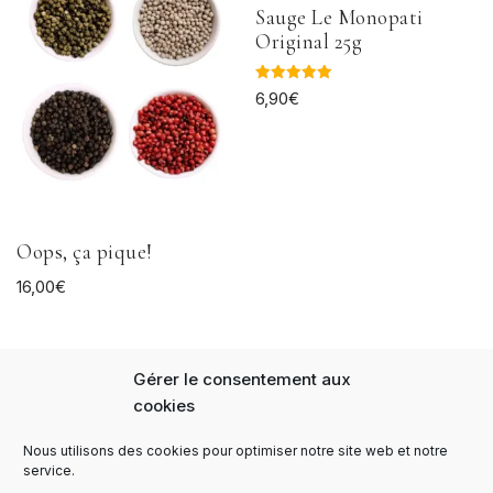
Sauge Le Monopati
Original 25g
Note
6,90
€
5.00
sur 5
Oops, ça pique!
16,00
€
Gérer le consentement aux
cookies
Nous utilisons des cookies pour optimiser notre site web et notre
Panier
FAQs
Notre Histoire
service.
Expédition et livraison
Paiement sécurisé