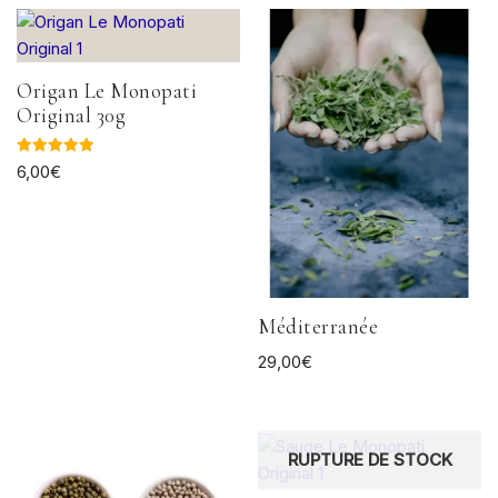
Origan Le Monopati
Original 30g
Note
6,00
€
5.00
sur 5
Méditerranée
29,00
€
RUPTURE DE STOCK