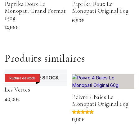
Paprika Doux Le
Paprika Doux Le
Monopati Grand Format
Monopati Original 60g
150g
6,90
€
14,95
€
Produits similaires
RUPTURE DE STOCK
Rupture de stock
Les Vertes
Poivre 4 Baies Le
40,00
€
Monopati Original 60g
Note
9,90
€
5.00
sur 5