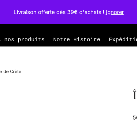
Livraison offerte dès 39€ d'achats !
Ignorer
née
s nos produits
Notre Histoire
Expéditi
le de Crète
5