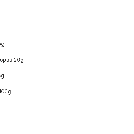
5g
opati 20g
5g
 100g