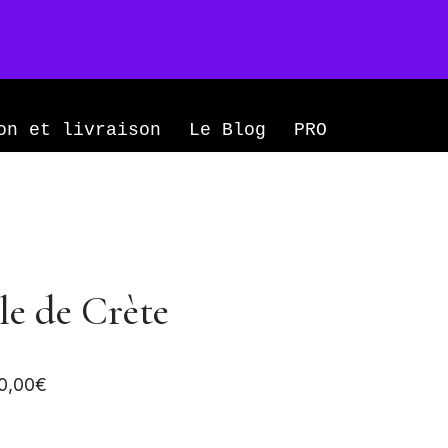
Mon compte
0
on et livraison
Le Blog
PRO
Île de Crète
0,00
€