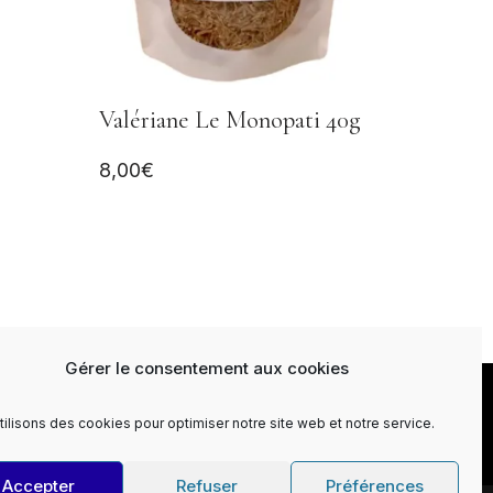
Valériane Le Monopati 40g
8,00
€
Gérer le consentement aux cookies
ti Newsletter
Contact
Conditions générales de vente
tilisons des cookies pour optimiser notre site web et notre service.
Accepter
Refuser
Préférences