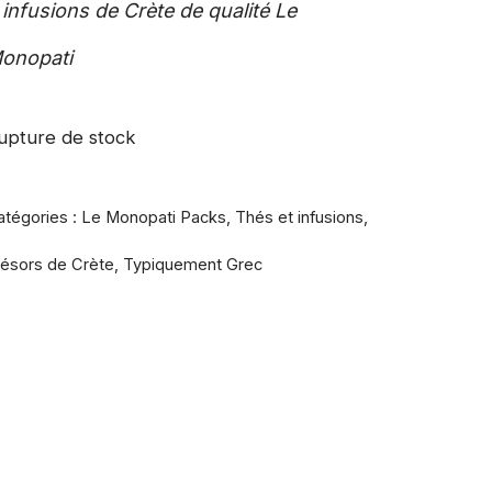
 infusions de Crète de qualité Le
onopati
upture de stock
atégories :
Le Monopati Packs
,
Thés et infusions
,
résors de Crète
,
Typiquement Grec