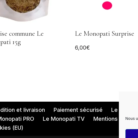
ise commune Le
Le Monopati Surprise
ati 15g
6,00
€
ition et livraison
Paiement sécurisé
Le Monopa
Monopati PRO
Le Monopati TV
Mentions légales
Nous u
kies (EU)