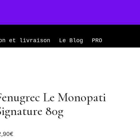
Mon compte
0
on et livraison
Le Blog
PRO
Fenugrec Le Monopati
Signature 80g
2,90
€