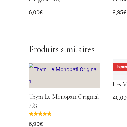
6,00
€
9,95
€
Produits similaires
Rupture
R
Les V
Thym Le Monopati Original
40,00
35g
Note
6,90
€
5.00