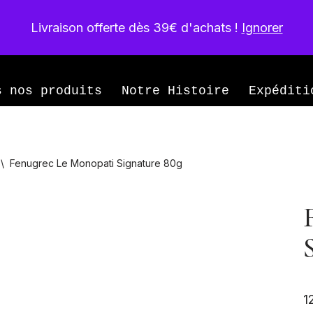
Livraison offerte dès 39€ d'achats !
Ignorer
née
s nos produits
Notre Histoire
Expéditi
\
Fenugrec Le Monopati Signature 80g
1