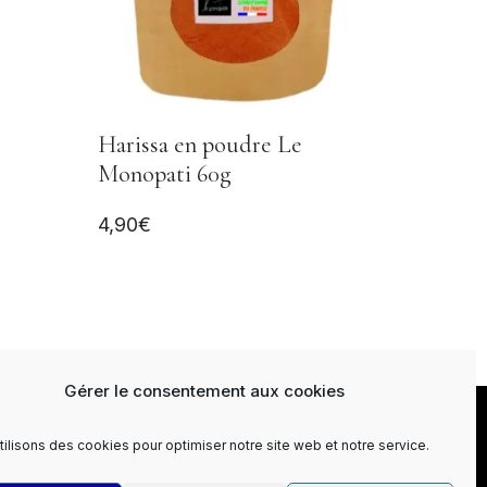
Harissa en poudre Le
Monopati 60g
4,90
€
Gérer le consentement aux cookies
ti Newsletter
Contact
Conditions générales de vente
tilisons des cookies pour optimiser notre site web et notre service.