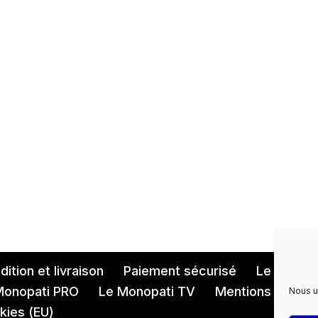
ition et livraison
Paiement sécurisé
Le Monopa
Monopati PRO
Le Monopati TV
Mentions légales
Nous u
kies (EU)