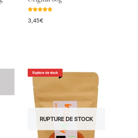
Note
3,45
€
5.00
sur 5
Rupture de stock
RUPTURE DE STOCK