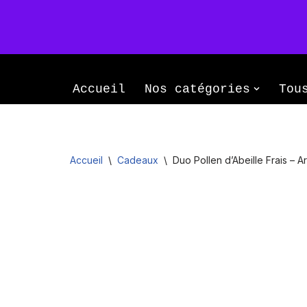
Le Monopati
Aller
Le savoir-faire d’une famille passion
au
Accueil
Nos catégories
Tou
contenu
Accueil
\
Cadeaux
\
Duo Pollen d’Abeille Frais – A