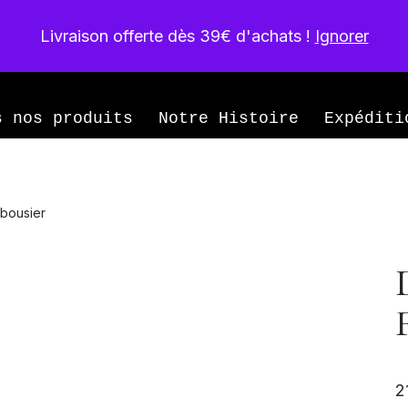
Livraison offerte dès 39€ d'achats !
Ignorer
née
s nos produits
Notre Histoire
Expéditi
rbousier
2