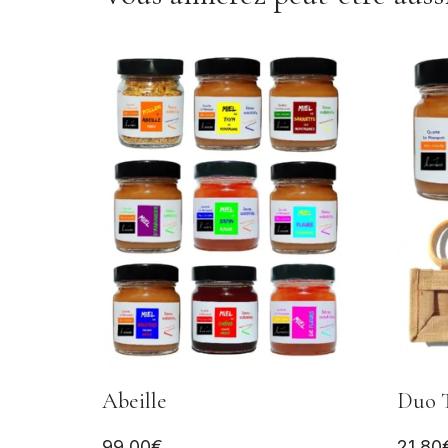
Abeille
Duo 
99,00
€
21,80