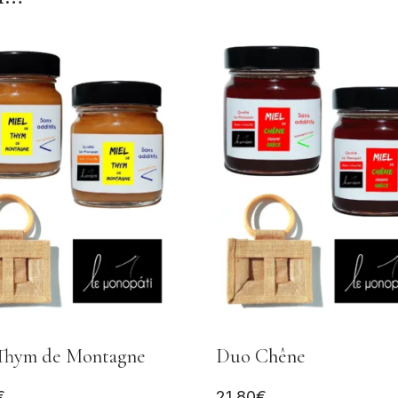
Thym de Montagne
Duo Chêne
€
21,80
€