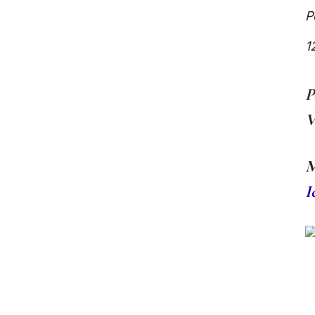
P
1
P
V
M
I