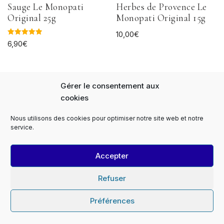
Sauge Le Monopati
Herbes de Provence Le
Original 25g
Monopati Original 15g
10,00
€
Note
6,90
€
5.00
sur 5
Gérer le consentement aux
cookies
Nous utilisons des cookies pour optimiser notre site web et notre
Panier
FAQs
Notre Histoire
service.
Expédition et livraison
Paiement sécurisé
Le Monopati Newsletter
Contact
Accepter
Contact Professionnels
Devis
Le Monopati PRO
Le Monopati TV
Mentions légales
Refuser
Conditions générales de vente
Conditions de retour
Politique de cookies (EU)
Préférences
© Le Monopati 2018-2026 Tous droits réservés