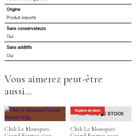
Origine
Produit importé
Sans conservateurs
Oui
Sans additifs
Oui
Vous aimerez peut-être
aussi…
Rupture de stock
RUPTURE DE STOCK
Chili Le Monopati
Chili Le Monopati
Grand Format 150g
Grand Format 900g