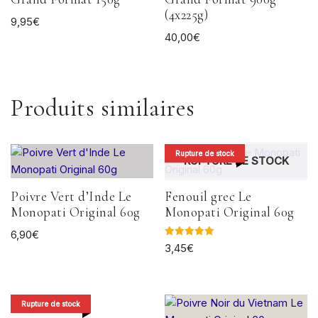
(4x225g)
9,95
€
40,00
€
Produits similaires
Rupture de stock
RUPTURE DE STOCK
Poivre Vert d’Inde Le
Fenouil grec Le
Monopati Original 60g
Monopati Original 60g
6,90
€
Note
3,45
€
5.00
sur 5
Rupture de stock