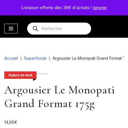
Le Monopati
Livraison offerte dès 39€ d'achats !
Ignorer
Le savoir-faire d’une famille passionnée
Aller
au
contenu
Accueil
\
Superfoods
\
Argousier Le Monopati Grand Format 17
Rupture de stock
Argousier Le Monopati
Grand Format 175g
14,95
€